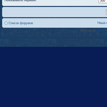
Показывать первые:
Наша 
Список форумов
Powered by
phpBB
©
Рус
MKPortal
©2003-2026
mkportal.it