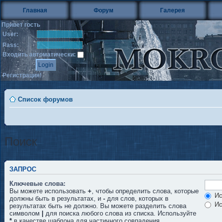
Главная
Форум
Галерея
Привет гость
User:
Pass:
Входить автоматически:
Регистрация!
Список форумов
Поиск
ЗАПРОС
Ключевые слова:
Вы можете использовать
+
, чтобы определить слова, которые
Ис
должны быть в результатах, и
-
для слов, которых в
Ис
результатах быть не должно. Вы можете разделить слова
символом
|
для поиска любого слова из списка. Используйте
*
в качестве шаблона для частичного совпадения.